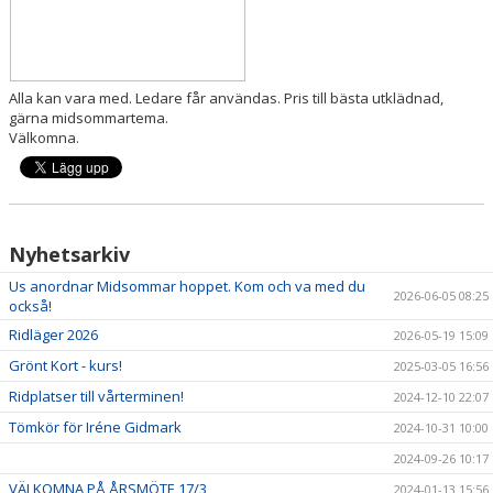
BILDGALLERI
DOKUMENT
Alla kan vara med. Ledare får användas. Pris till bästa utklädnad,
HYGIEN OCH SMITTSKYDD
gärna midsommartema.
Välkomna.
BÖRJA RIDA HOS OSS!
Nyhetsarkiv
Us anordnar Midsommar hoppet. Kom och va med du
2026-06-05 08:25
också!
Ridläger 2026
2026-05-19 15:09
Grönt Kort - kurs!
2025-03-05 16:56
Ridplatser till vårterminen!
2024-12-10 22:07
Tömkör för Iréne Gidmark
2024-10-31 10:00
2024-09-26 10:17
VÄLKOMNA PÅ ÅRSMÖTE 17/3
2024-01-13 15:56