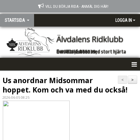
VILL DU BÖRJA RIDA - ANMÄL DIG HÄR!
STARTSIDA
LOGGA IN
Älvdalens Ridklubb
Den lilla klubben med stort hjärta &#9829;&#65039;
VÄLKOMMEN
Us anordnar Midsommar
<
>
hoppet. Kom och va med du också!
NYHETER
2026-06-05 08:25
FÖRENINGSINFO
KONTAKT
KALENDER