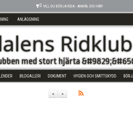
VILL DU BÖRJA RIDA - ANMÄL DIG HÄR!
NING
ANLÄGGNING
dalens Ridklu
klubben med stort hjärta &#9829;&#65
LENDER
BILDGALLERI
DOKUMENT
HYGIEN OCH SMITTSKYDD
BÖRJ
<
>