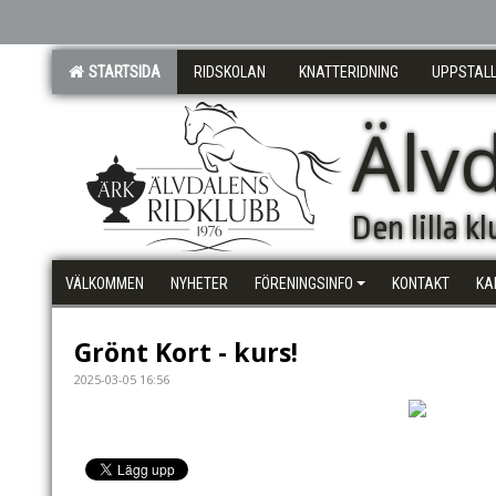
STARTSIDA
RIDSKOLAN
KNATTERIDNING
UPPSTALL
Älv
Den lilla 
VÄLKOMMEN
NYHETER
FÖRENINGSINFO
KONTAKT
KA
Grönt Kort - kurs!
2025-03-05 16:56