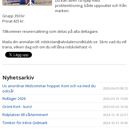
Du kan även få hjälp med
BILDGALLERI
problemlösning, både uppsuttet och från
marken.
Grupp 350 kr
DOKUMENT
Privat 425 kr.
HYGIEN OCH SMITTSKYDD
Tillkommer reseersättning som delas på alla deltagare.
BÖRJA RIDA HOS OSS!
Maila din anmälan till: ridskolan@alvdalensridklubb.se Skriv vad du vill
träna, vilken dag och om du vill låna ridskolehäst 🐴
Nyhetsarkiv
Us anordnar Midsommar hoppet. Kom och va med du
2026-06-05 08:25
också!
Ridläger 2026
2026-05-19 15:09
Grönt Kort - kurs!
2025-03-05 16:56
Ridplatser till vårterminen!
2024-12-10 22:07
Tömkör för Iréne Gidmark
2024-10-31 10:00