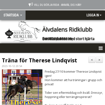
VILL DU BÖRJA RIDA - ANMÄL DIG HÄR!
STARTSIDA
LOGGA IN
Älvdalens Ridklubb
Den lilla klubben med stort hjärta &#9829;&#65039;
VÄLKOMMEN
Träna för Therese Lindqvist
<
>
2023-10-12 20:54
NYHETER
Fredag 27/10 kommer Therese Lindqvist
igen!
FÖRENINGSINFO
Hon kommer att ha träningar i grupp och
privat!
KONTAKT
Tider sen eftermiddag och kväll. Dressyr,
hoppning eller terränginspirerat?
KALENDER