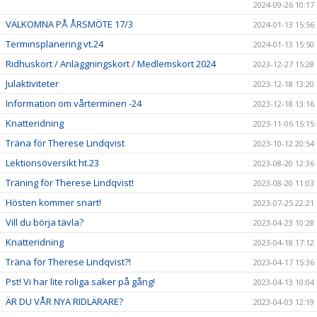
2024-09-26 10:17
VÄLKOMNA PÅ ÅRSMÖTE 17/3
2024-01-13 15:56
Terminsplanering vt.24
2024-01-13 15:50
Ridhuskort / Anläggningskort / Medlemskort 2024
2023-12-27 15:28
Julaktiviteter
2023-12-18 13:20
Information om vårterminen -24
2023-12-18 13:16
Knatteridning
2023-11-06 15:15
Träna för Therese Lindqvist
2023-10-12 20:54
Lektionsöversikt ht.23
2023-08-20 12:36
Träning för Therese Lindqvist!
2023-08-20 11:03
Hösten kommer snart!
2023-07-25 22:21
Vill du börja tävla?
2023-04-23 10:28
Knatteridning
2023-04-18 17:12
Träna för Therese Lindqvist?!
2023-04-17 15:36
Pst! Vi har lite roliga saker på gång!
2023-04-13 10:04
ÄR DU VÅR NYA RIDLÄRARE?
2023-04-03 12:19